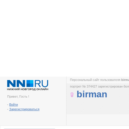
Персональный сайт пользователя
birm
портрет № 374427 зарегистрирован боле
birman
Привет, Гость !
-
Войти
-
Зарегистрироваться