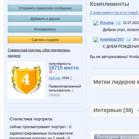
Комплименты
Отправить приватное сообщение
2 комплиментов в гостевой 
Добавить в друзья
Ильяна
22.07.2021
Игнорировать
Доброе утро, оплати
Angelina2307
25.
Сделать подарок
С ДНЕМ РОЖДЕНИЯ
Совместная покупка: сбор предоплаты,
раздачи
Вы не авторизованы! Чтоб
популярность:
16715 место
-1 ↓
рейтинг
1634
?
Метки лидеров
Привилегированный
пользователь
4
уровня
Интервью (38)
Статистика портрета:
сейчас просматривают портрет - 0
зарегистрированные пользователи
Последние
фотогра
посетившие портрет за 7 дней - 0